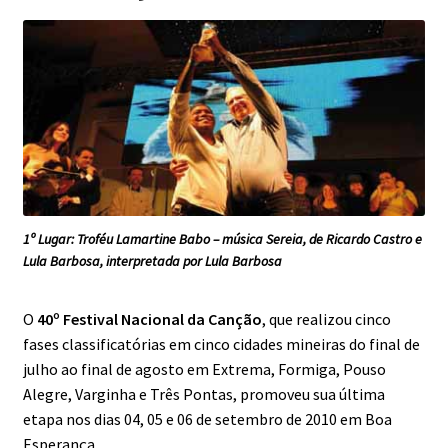
Imprensa | Festival da Canção de Formiga
Imprensa | Projeto na Serra
Letras de Música
Letras de Música | Chão
Letras de Música | Estrela Guia
1º Lugar: Troféu Lamartine Babo – música Sereia, de Ricardo Castro e
Lula Barbosa, interpretada por Lula Barbosa
Letras de Música | Guerreiro
O
40º Festival Nacional da Canção
, que realizou cinco
Letras de Música | Imagens
fases classificatórias em cinco cidades mineiras do final de
julho ao final de agosto em Extrema, Formiga, Pouso
Letras de Música | Manhãs
Alegre, Varginha e Três Pontas, promoveu sua última
etapa nos dias 04, 05 e 06 de setembro de 2010 em Boa
Letras de Música | Sereia
Esperança.