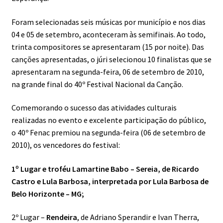
Foram selecionadas seis músicas por município e nos dias
Livro – Canções de Amor para Eduarda
04 e 05 de setembro, aconteceram às semifinais. Ao todo,
trinta compositores se apresentaram (15 por noite). Das
Livro – Eduarda
canções apresentadas, o júri selecionou 10 finalistas que se
apresentaram na segunda-feira, 06 de setembro de 2010,
Livro – Poemas para Pequeninos
na grande final do 40º Festival Nacional da Canção.
Livros Publicados
Comemorando o sucesso das atividades culturais
realizadas no evento e excelente participação do público,
Registro Fotográfico
o 40º Fenac premiou na segunda-feira (06 de setembro de
2010), os vencedores do festival:
1º Lugar e troféu Lamartine Babo – Sereia, de Ricardo
Castro e Lula Barbosa, interpretada por Lula Barbosa de
Belo Horizonte – MG;
2º Lugar –
Rendeira
, de Adriano Sperandir e Ivan Therra,