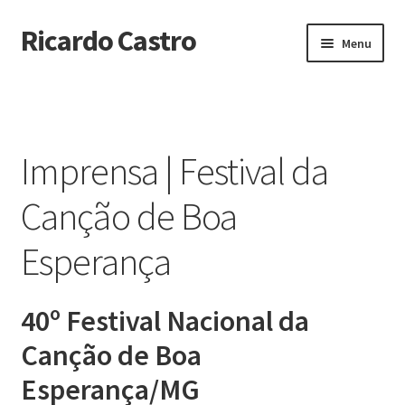
Ricardo Castro
Pular
Pular
Menu
para
para
navegação
o
Início
conteúdo
Biografia
Imprensa | Festival da
Imprensa
Canção de Boa
Imprensa | Canção: Mar de Espanha
Esperança
Imprensa | CD Mar de Espanha
40º Festival Nacional da
Imprensa | Centro de Arte Popular
Canção de Boa
Imprensa | Festival da Canção de Boa Esperança
Esperança/MG