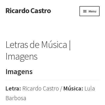
Ricardo Castro
Pular
Pular
Menu
para
para
navegação
o
Início
conteúdo
Biografia
Letras de Música |
Imprensa
Imagens
Imprensa | Canção: Mar de Espanha
Imagens
Imprensa | CD Mar de Espanha
Imprensa | Centro de Arte Popular
Letra:
Ricardo Castro /
Música:
Lula
Barbosa
Imprensa | Festival da Canção de Boa Esperança