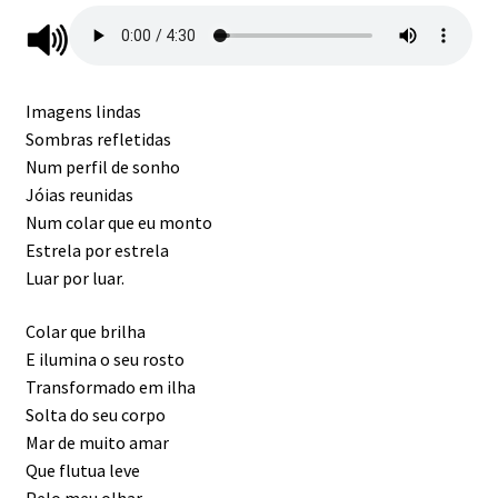
Imprensa | Festival da Canção de Formiga
Imprensa | Projeto na Serra
Imagens lindas
Letras de Música
Sombras refletidas
Num perfil de sonho
Jóias reunidas
Letras de Música | Chão
Num colar que eu monto
Estrela por estrela
Letras de Música | Estrela Guia
Luar por luar.
Letras de Música | Guerreiro
Colar que brilha
E ilumina o seu rosto
Letras de Música | Imagens
Transformado em ilha
Solta do seu corpo
Letras de Música | Manhãs
Mar de muito amar
Que flutua leve
Letras de Música | Sereia