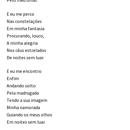
Pelo meu olhar.
Livro – Canções de Amor para Eduarda
E eu me perco
Nas constelações
Em minha fantasia
Livro – Eduarda
Procurando, louco,
A minha alegria
Livro – Poemas para Pequeninos
Nos céus estrelados
De noites sem luar.
Livros Publicados
E eu me encontro
Registro Fotográfico
Enfim
Andando solto
Pela madrugada
Tendo a sua imagem
Minha namorada
Guiando os meus olhos
Em noites sem luar.